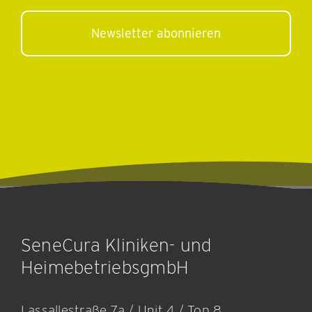
Mail
Adresse
SeneCura Kliniken- und
HeimebetriebsgmbH
Lassallestraße 7a / Unit 4 / Top 8