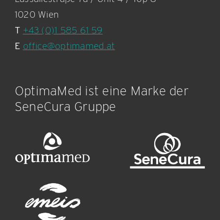
1020 Wien
T
+43 (0)1 585 61 59
E
office@optimamed.at
OptimaMed ist eine Marke der
SeneCura Gruppe