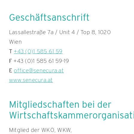
Geschäftsanschrift
KONTAKT
Lassallestraße 7a / Unit 4 / Top 8, 1020
Wien
T
+43 (0)1 585 61 59
F
+43 (0)1 585 61 59-19
E
office@senecura.at
www.senecura.at
Mitgliedschaften bei der
Wirtschaftskammerorganisat
Mitglied der WKÖ, WKW,