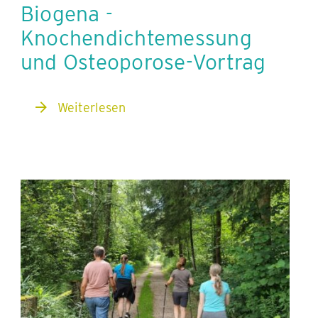
Biogena -
Knochendichtemessung
und Osteoporose-Vortrag
Weiterlesen