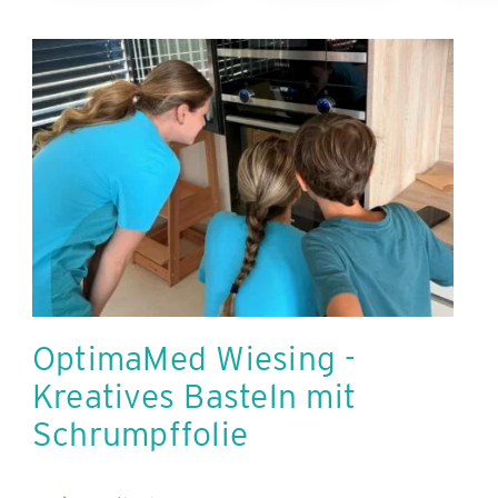
OptimaMed Wiesing -
Kreatives Basteln mit
Schrumpffolie