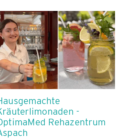
Hausgemachte
Kräuterlimonaden -
OptimaMed Rehazentrum
Aspach