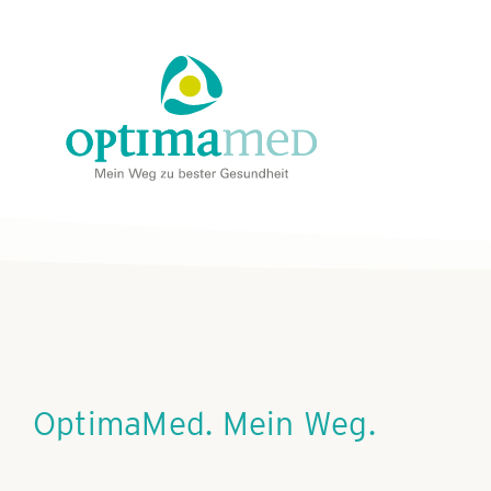
Skip
content
to
content
OptimaMed. Mein Weg.