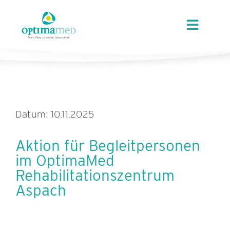
Skip
content
to
Toggle
content
Navigat
ÜBER OPTIMAMED
STANDORTE
Datum: 10.11.2025
LEISTUNGEN
Aktion für Begleitpersonen
im OptimaMed
ANGEBOTE
Rehabilitationszentrum
Aspach
KARRIERE
AKTUELLES