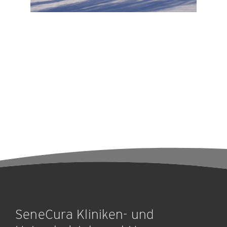
SeneCura Kliniken- und