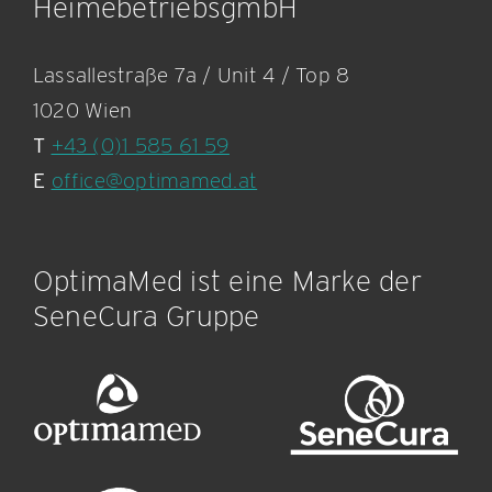
HeimebetriebsgmbH
Lassallestraße 7a / Unit 4 / Top 8
1020 Wien
T
+43 (0)1 585 61 59
E
office@optimamed.at
OptimaMed ist eine Marke der
SeneCura Gruppe