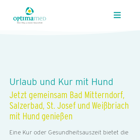
Skip
content
to
Toggle
content
Navigat
ÜBER OPTIMAMED
STANDORTE
LEISTUNGEN
Urlaub und Kur mit Hund
Jetzt gemeinsam Bad Mitterndorf,
ANGEBOTE
Salzerbad, St. Josef und Weißbriach
mit Hund genießen
KARRIERE
Eine Kur oder Gesundheitsauszeit bietet die
AKTUELLES