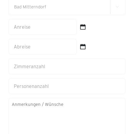
(erforderlich)

Anreise
TT
Schrägstrich
Abreise
MM
TT
Schrägstrich
Schrägstrich
Zimmeranzahl
JJJJ
MM
Schrägstrich
Personenanzahl
JJJJ
Anmerkungen/Wünsche