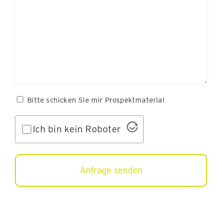
Bitte
Bitte schicken Sie mir Prospektmaterial
schicken
Ohne
Sie
Ich bin kein Roboter
Titel
mir
Prospektmaterial