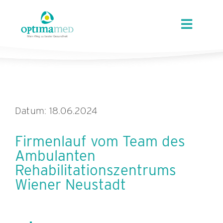
Skip
content
to
Toggle
content
Navigat
ÜBER OPTIMAMED
STANDORTE
Datum: 18.06.2024
LEISTUNGEN
Firmenlauf vom Team des
Ambulanten
ANGEBOTE
Rehabilitationszentrums
Wiener Neustadt
KARRIERE
AKTUELLES