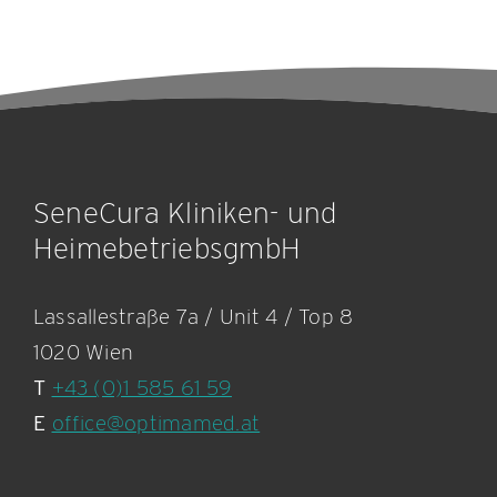
SeneCura Kliniken- und
HeimebetriebsgmbH
Lassallestraße 7a / Unit 4 / Top 8
1020 Wien
T
+43 (0)1 585 61 59
E
office@optimamed.at