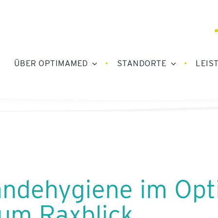
ÜBER OPTIMAMED
STANDORTE
LEIS
ändehygiene im Op
um Raxblick