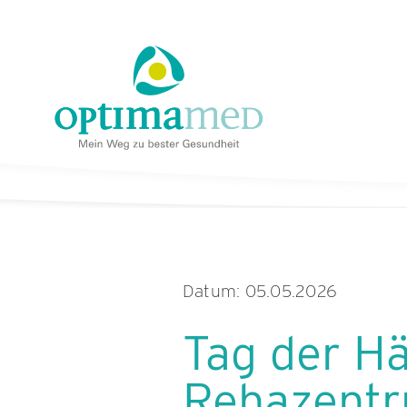
Skip
content
to
content
Datum: 05.05.2026
Tag der H
Rehazentr