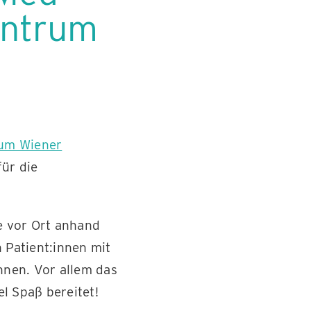
entrum
rum Wiener
ür die
e vor Ort anhand
n Patient:innen mit
nen. Vor allem das
l Spaß bereitet!