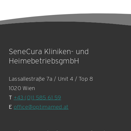
SeneCura Kliniken- und
HeimebetriebsgmbH
Lassallestraße 7a / Unit 4 / Top 8
1020 Wien
T
+43 (0)1 585 61 59
E
office@optimamed.at