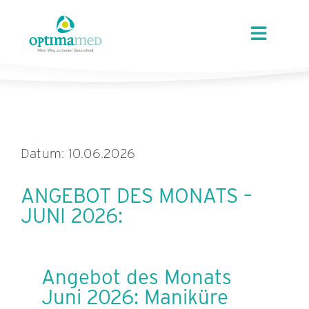
Skip
content
to
Toggle
content
Navigat
ÜBER OPTIMAMED
STANDORTE
Datum: 10.06.2026
LEISTUNGEN
ANGEBOT DES MONATS –
JUNI 2026:
ANGEBOTE
KARRIERE
Angebot des Monats
Juni 2026: Maniküre
AKTUELLES