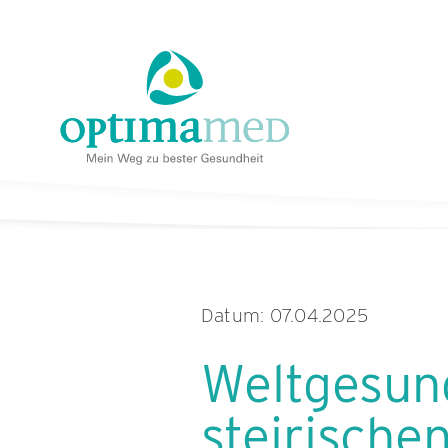
Skip
content
to
content
Datum: 07.04.2025
Weltgesun
steirische