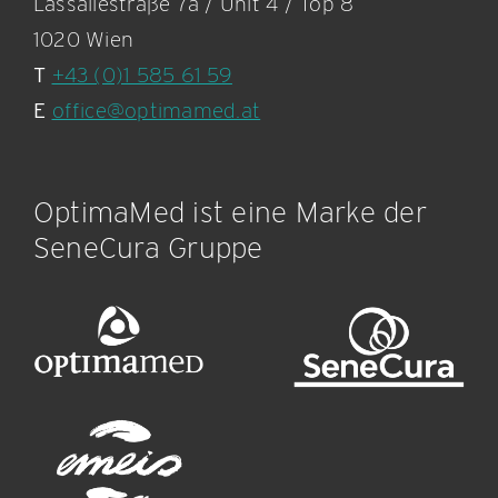
Lassallestraße 7a / Unit 4 / Top 8
1020 Wien
T
+43 (0)1 585 61 59
E
office@optimamed.at
OptimaMed ist eine Marke der
SeneCura Gruppe