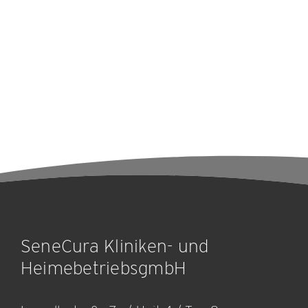
SeneCura Kliniken- und
HeimebetriebsgmbH