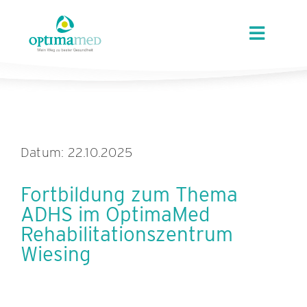
Skip
content
to
Toggle
content
Navigat
ÜBER OPTIMAMED
STANDORTE
Datum: 22.10.2025
LEISTUNGEN
Fortbildung zum Thema
ADHS im OptimaMed
ANGEBOTE
Rehabilitationszentrum
Wiesing
KARRIERE
AKTUELLES