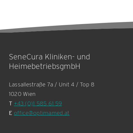
SeneCura Kliniken- und
HeimebetriebsgmbH
Lassallestraße 7a / Unit 4 / Top 8
1020 Wien
T
+43 (0)1 585 61 59
E
office@optimamed.at