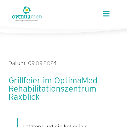
Skip
content
to
Toggle
content
Navigat
ÜBER OPTIMAMED
STANDORTE
Datum: 09.09.2024
LEISTUNGEN
Grillfeier im OptimaMed
Rehabilitationszentrum
ANGEBOTE
Raxblick
KARRIERE
Letztens lud die kollegiale
AKTUELLES