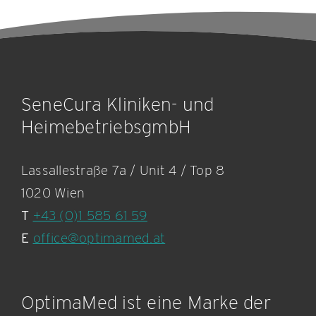
SeneCura Kliniken- und
HeimebetriebsgmbH
Lassallestraße 7a / Unit 4 / Top 8
1020 Wien
T
+43 (0)1 585 61 59
E
office@optimamed.at
OptimaMed ist eine Marke der