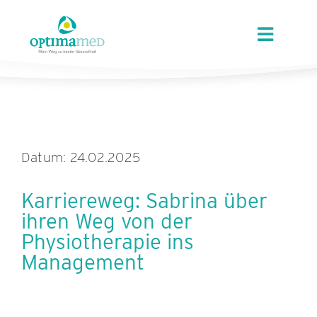
Skip
content
to
Toggle
content
Navigat
ÜBER OPTIMAMED
STANDORTE
Datum: 24.02.2025
LEISTUNGEN
Karriereweg: Sabrina über
ihren Weg von der
ANGEBOTE
Physiotherapie ins
Management
KARRIERE
AKTUELLES