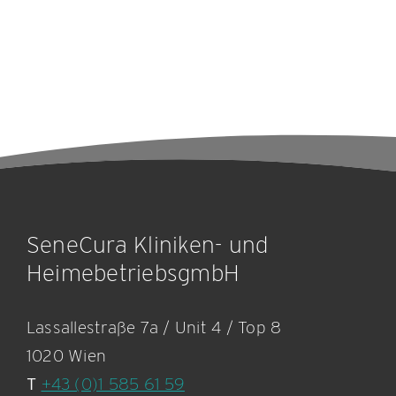
SeneCura Kliniken- und
HeimebetriebsgmbH
Lassallestraße 7a / Unit 4 / Top 8
1020 Wien
T
+43 (0)1 585 61 59