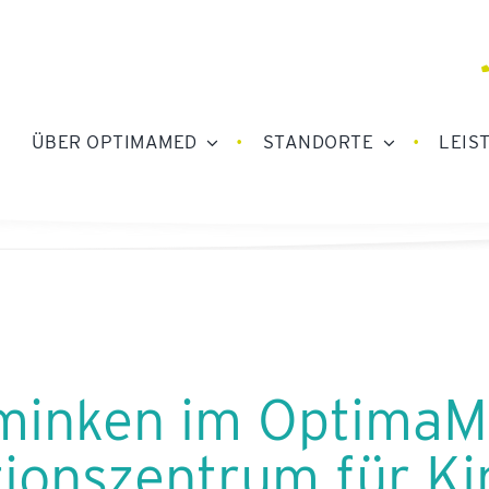
ÜBER OPTIMAMED
STANDORTE
LEIS
minken im Optima
tionszentrum für K