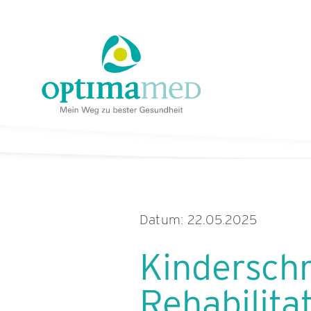
Skip
content
to
content
Datum: 22.05.2025
Kindersch
Rehabilita