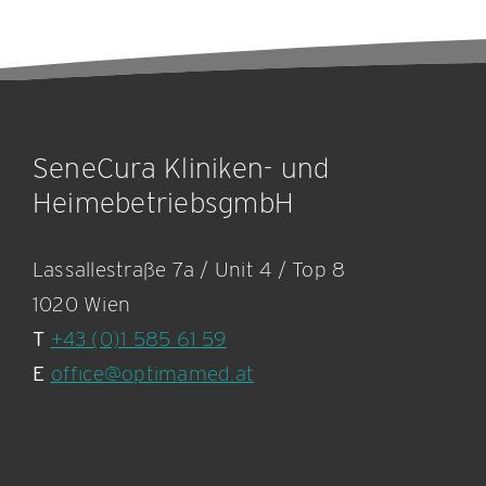
SeneCura Kliniken- und
HeimebetriebsgmbH
Lassallestraße 7a / Unit 4 / Top 8
1020 Wien
T
+43 (0)1 585 61 59
E
office@optimamed.at