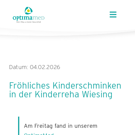
Skip
content
to
Toggle
content
Navigat
ÜBER OPTIMAMED
STANDORTE
Datum: 04.02.2026
LEISTUNGEN
Fröhliches Kinderschminken
in der Kinderreha Wiesing
ANGEBOTE
KARRIERE
Am Freitag fand in unserem
AKTUELLES