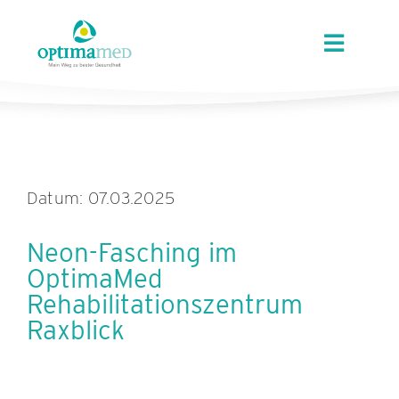
Skip
content
to
Toggle
content
Navigat
ÜBER OPTIMAMED
STANDORTE
Datum: 07.03.2025
LEISTUNGEN
Neon-Fasching im
OptimaMed
ANGEBOTE
Rehabilitationszentrum
Raxblick
KARRIERE
AKTUELLES