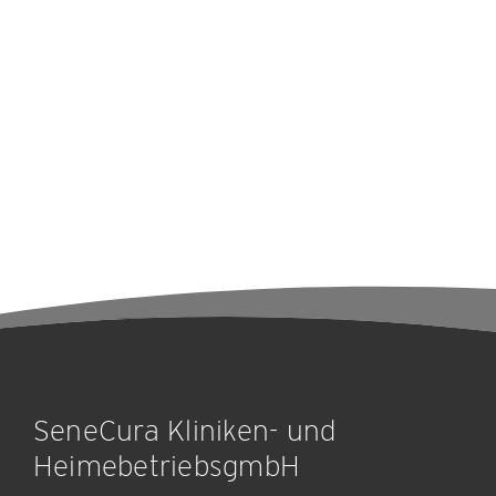
SeneCura Kliniken- und
HeimebetriebsgmbH