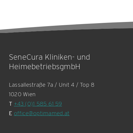
SeneCura Kliniken- und
HeimebetriebsgmbH
Lassallestraße 7a / Unit 4 / Top 8
1020 Wien
T
+43 (0)1 585 61 59
E
office@optimamed.at