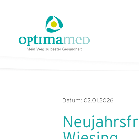
Skip
content
to
content
Datum: 02.01.2026
Neujahrsfr
Wiesing