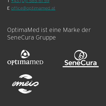
T
+43 (0)1 585 61 59
E
office@optimamed.at
OptimaMed ist eine Marke der
SeneCura Gruppe