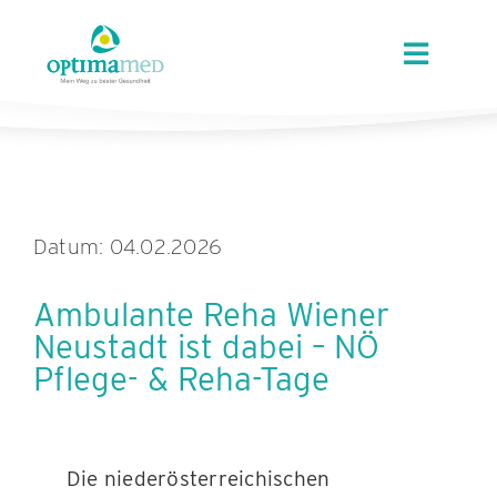
Skip
content
to
Toggle
content
Navigat
ÜBER OPTIMAMED
STANDORTE
Datum: 04.02.2026
LEISTUNGEN
Ambulante Reha Wiener
Neustadt ist dabei – NÖ
ANGEBOTE
Pflege- & Reha-Tage
KARRIERE
Die niederösterreichischen
AKTUELLES