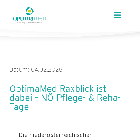
Skip
content
to
Toggle
content
Navigat
ÜBER OPTIMAMED
STANDORTE
Datum: 04.02.2026
LEISTUNGEN
OptimaMed Raxblick ist
dabei – NÖ Pflege- & Reha-
ANGEBOTE
Tage
KARRIERE
Die niederösterreichischen
AKTUELLES