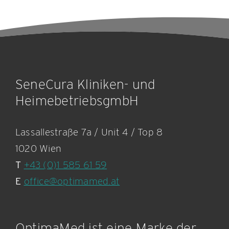
SeneCura Kliniken- und
HeimebetriebsgmbH
Lassallestraße 7a / Unit 4 / Top 8
1020 Wien
T
+43 (0)1 585 61 59
E
office@optimamed.at
OptimaMed ist eine Marke der