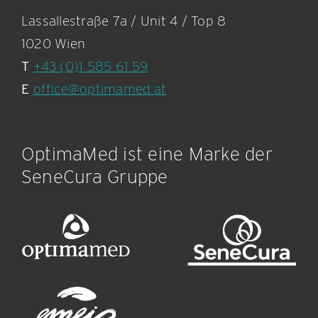
Lassallestraße 7a / Unit 4 / Top 8
1020 Wien
T
+43 (0)1 585 61 59
E
office@optimamed.at
OptimaMed ist eine Marke der
SeneCura Gruppe