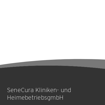
SeneCura Kliniken- und
HeimebetriebsgmbH