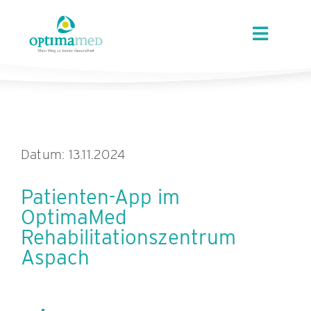
Skip
content
to
Toggle
content
Navigat
ÜBER OPTIMAMED
STANDORTE
Datum: 13.11.2024
LEISTUNGEN
Patienten-App im
OptimaMed
ANGEBOTE
Rehabilitationszentrum
Aspach
KARRIERE
AKTUELLES