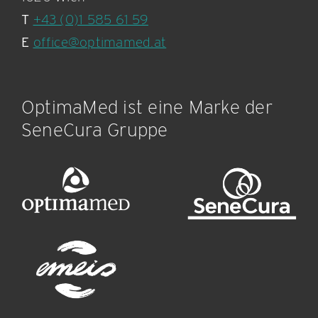
T
+43 (0)1 585 61 59
E
office@optimamed.at
OptimaMed ist eine Marke der
SeneCura Gruppe