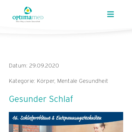
Skip
content
to
Toggle
content
Navigat
ÜBER OPTIMAMED
STANDORTE
Datum: 29.09.2020
LEISTUNGEN
Kategorie: Körper, Mentale Gesundheit
ANGEBOTE
Gesunder Schlaf
KARRIERE
AKTUELLES