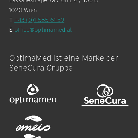
Lassallestraße 7a / Unit 4 / Top 8
1020 Wien
T
+43 (0)1 585 61 59
E
office@optimamed.at
OptimaMed ist eine Marke der
SeneCura Gruppe