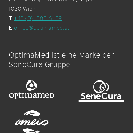
1020 Wien
T
+43 (0)1 585 61 59
E
office@optimamed.at
OptimaMed ist eine Marke der
SeneCura Gruppe