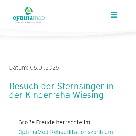
Skip
content
to
Toggle
content
Navigat
ÜBER OPTIMAMED
STANDORTE
Datum: 05.01.2026
LEISTUNGEN
Besuch der Sternsinger in
der Kinderreha Wiesing
ANGEBOTE
KARRIERE
Große Freude herrschte im
OptimaMed Rehabilitationszentrum
AKTUELLES