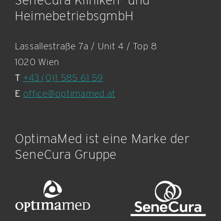
HeimebetriebsgmbH
Lassallestraße 7a / Unit 4 / Top 8
1020 Wien
T
+43 (0)1 585 61 59
E
office@optimamed.at
OptimaMed ist eine Marke der
SeneCura Gruppe