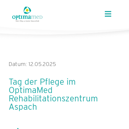
Skip
content
to
Toggle
content
Navigat
ÜBER OPTIMAMED
STANDORTE
Datum: 12.05.2025
LEISTUNGEN
Tag der Pflege im
OptimaMed
ANGEBOTE
Rehabilitationszentrum
Aspach
KARRIERE
AKTUELLES