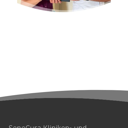
SeneCura Kliniken- und