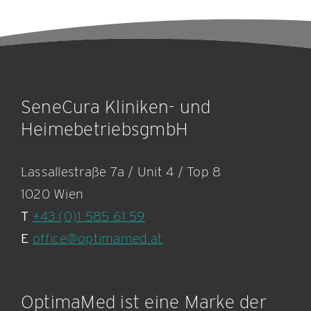
SeneCura Kliniken- und
HeimebetriebsgmbH
Lassallestraße 7a / Unit 4 / Top 8
1020 Wien
T
+43 (0)1 585 61 59
E
office@optimamed.at
OptimaMed ist eine Marke der