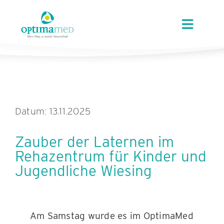
Skip
content
to
Toggle
content
Navigat
ÜBER OPTIMAMED
STANDORTE
Datum: 13.11.2025
LEISTUNGEN
Zauber der Laternen im
Rehazentrum für Kinder und
ANGEBOTE
Jugendliche Wiesing
KARRIERE
Am Samstag wurde es im OptimaMed
AKTUELLES