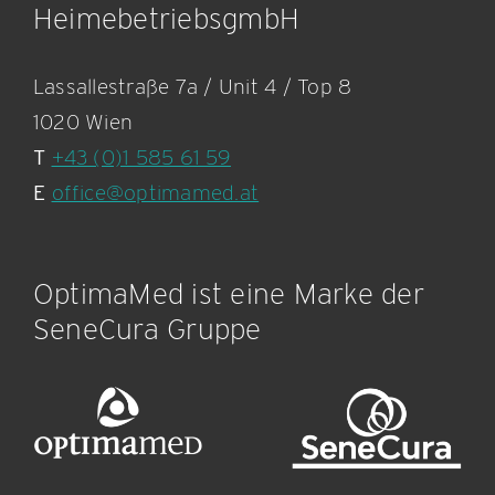
HeimebetriebsgmbH
Lassallestraße 7a / Unit 4 / Top 8
1020 Wien
T
+43 (0)1 585 61 59
E
office@optimamed.at
OptimaMed ist eine Marke der
SeneCura Gruppe