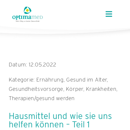
Skip
content
to
Toggle
content
Navigat
ÜBER OPTIMAMED
STANDORTE
Datum: 12.05.2022
LEISTUNGEN
Kategorie: Ernährung, Gesund im Alter,
Gesundheitsvorsorge, Körper, Krankheiten,
ANGEBOTE
Therapien/gesund werden
KARRIERE
Hausmittel und wie sie uns
helfen können – Teil 1
AKTUELLES