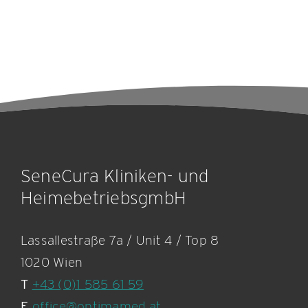
SeneCura Kliniken- und
HeimebetriebsgmbH
Lassallestraße 7a / Unit 4 / Top 8
1020 Wien
T
+43 (0)1 585 61 59
E
office@optimamed.at