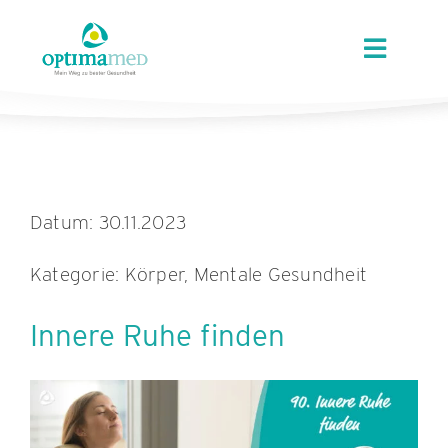
Skip
content
to
Toggle
content
Navigat
ÜBER OPTIMAMED
STANDORTE
Datum: 30.11.2023
LEISTUNGEN
Kategorie: Körper, Mentale Gesundheit
ANGEBOTE
Innere Ruhe finden
KARRIERE
AKTUELLES