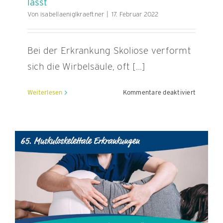
lässt
Von
isabellaeniglkraeftner
|
17. Februar 2022
Bei der Erkrankung Skoliose verformt
sich die Wirbelsäule, oft [...]
für
Weiterlesen
Kommentare deaktiviert
Wie
es
sich
auch
mit
Skoliose
gut
leben
lässt