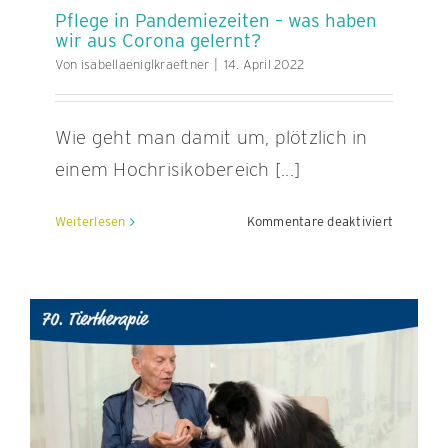
Pflege in Pandemiezeiten – was haben
wir aus Corona gelernt?
Von
isabellaeniglkraeftner
|
14. April 2022
Wie geht man damit um, plötzlich in
einem Hochrisikobereich [...]
für
Weiterlesen
Kommentare deaktiviert
Pflege
in
Pandemie
–
was
haben
wir
aus
Corona
gelernt?