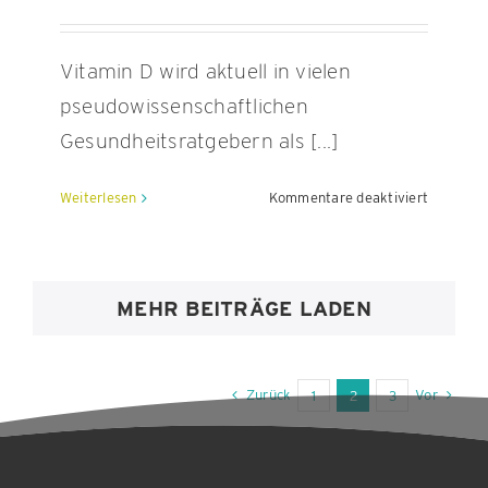
Vitamin D wird aktuell in vielen
pseudowissenschaftlichen
Gesundheitsratgebern als [...]
für
Weiterlesen
Kommentare deaktiviert
Ohne
Sonne
gehts
nicht
MEHR BEITRÄGE LADEN
–
Vitamin
D
und
Zurück
Vor
1
2
3
wofür
wir
es
brauchen