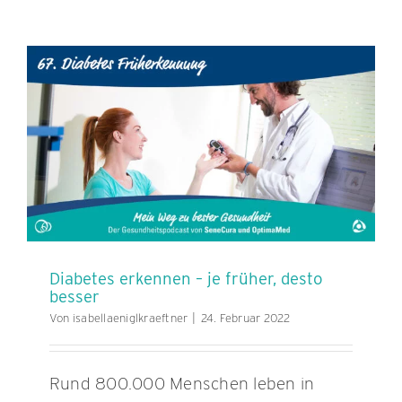
Wie
wir
den
letzten
Lebensab
in
Würde
verbring
können
Diabetes erkennen – je früher, desto
besser
Von
isabellaeniglkraeftner
|
24. Februar 2022
Rund 800.000 Menschen leben in