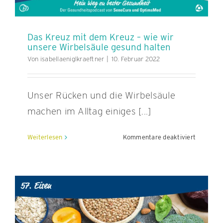
Das Kreuz mit dem Kreuz – wie wir
unsere Wirbelsäule gesund halten
Von
isabellaeniglkraeftner
|
10. Februar 2022
Unser Rücken und die Wirbelsäule
machen im Alltag einiges [...]
für
Weiterlesen
Kommentare deaktiviert
Das
Kreuz
mit
dem
Kreuz
–
wie