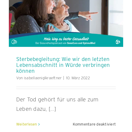
und
Co.
hilfreich
sein
Sterbebegleitung: Wie wir den letzten
Lebensabschnitt in Würde verbringen
können
Von
isabellaeniglkraeftner
|
10. März 2022
Der Tod gehört für uns alle zum
Leben dazu, [...]
für
Weiterlesen
Kommentare deaktiviert
Sterbebe