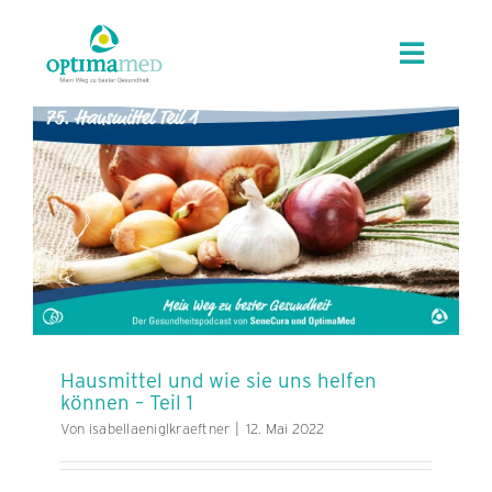
Skip
content
to
Toggle
content
Navigat
ÜBER OPTIMAMED
STANDORTE
LEISTUNGEN
ANGEBOTE
Hausmittel und wie sie uns helfen
können – Teil 1
KARRIERE
Von
isabellaeniglkraeftner
|
12. Mai 2022
AKTUELLES