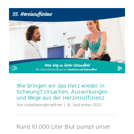
kurzatmi
Warum
ein
Eisenman
der
Grund
sein
könnte
Wie bringen wir das Herz wieder in
Schwung? Ursachen, Auswirkungen
und Wege aus der Herzinsuffizienz
Von
isabellaeniglkraeftner
|
16. September 2021
Rund 10.000 Liter Blut pumpt unser