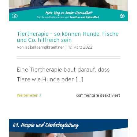
Tiertherapie – so können Hunde, Fische
und Co. hilfreich sein
Von
isabellaeniglkraeftner
|
17. März 2022
Eine Tiertherapie baut darauf, dass
Tiere wie Hunde oder [...]
für
Weiterlesen
Kommentare deaktiviert
Tierthera
–
so
können
Hunde,
Fische