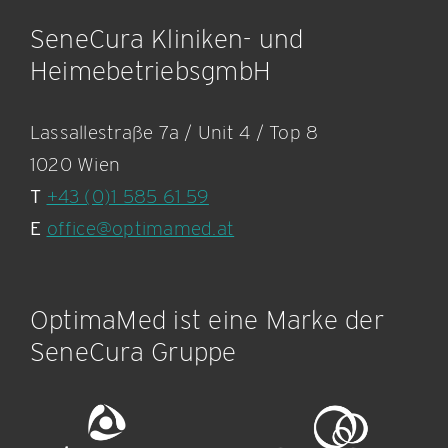
SeneCura Kliniken- und
HeimebetriebsgmbH
Lassallestraße 7a / Unit 4 / Top 8
1020 Wien
T
+43 (0)1 585 61 59
E
office@optimamed.at
OptimaMed ist eine Marke der
SeneCura Gruppe