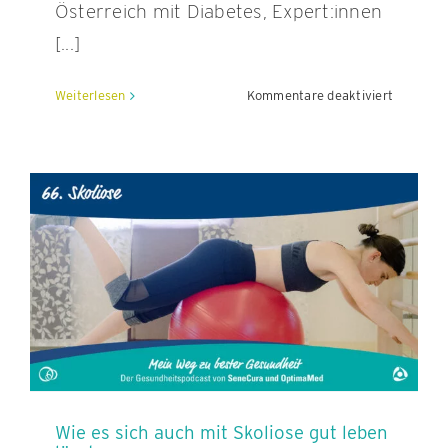
Österreich mit Diabetes, Expert:innen
[...]
für
Weiterlesen
Kommentare deaktiviert
Diabetes
erkennen
–
je
früher,
desto
besser
Wie es sich auch mit Skoliose gut leben