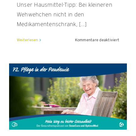
Unser Hausmittel-Tipp: Bei kleineren
Wehwehchen nicht in den
KONTAKT
Medikamentenschrank, [...]
für
Weiterlesen
Kommentare deaktiviert
Hausmitt
und
wie
sie
uns
helfen
können
–
Teil
1