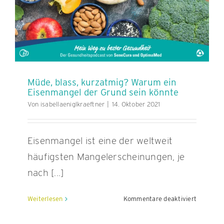
wir
unsere
Wirbelsä
gesund
halten
Müde, blass, kurzatmig? Warum ein
Eisenmangel der Grund sein könnte
Von
isabellaeniglkraeftner
|
14. Oktober 2021
Eisenmangel ist eine der weltweit
häufigsten Mangelerscheinungen, je
nach [...]
für
Weiterlesen
Kommentare deaktiviert
Müde,
blass,