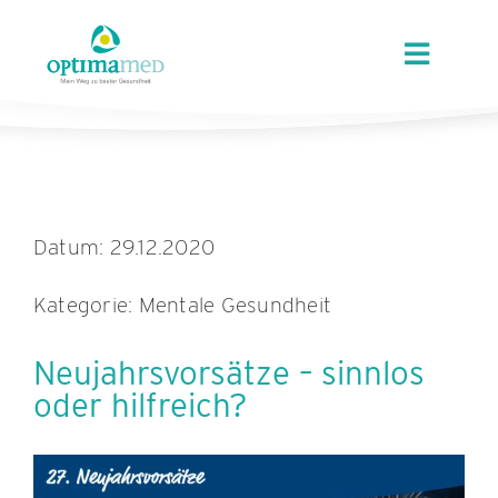
Skip
content
to
Toggle
content
Navigat
ÜBER OPTIMAMED
STANDORTE
Datum: 29.12.2020
LEISTUNGEN
Kategorie: Mentale Gesundheit
ANGEBOTE
Neujahrsvorsätze – sinnlos
oder hilfreich?
KARRIERE
AKTUELLES