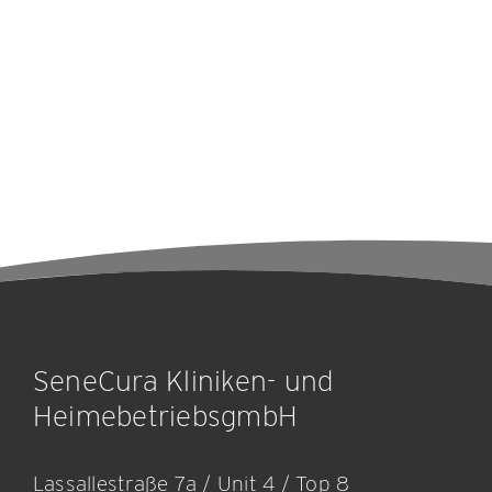
SeneCura Kliniken- und
HeimebetriebsgmbH
Lassallestraße 7a / Unit 4 / Top 8